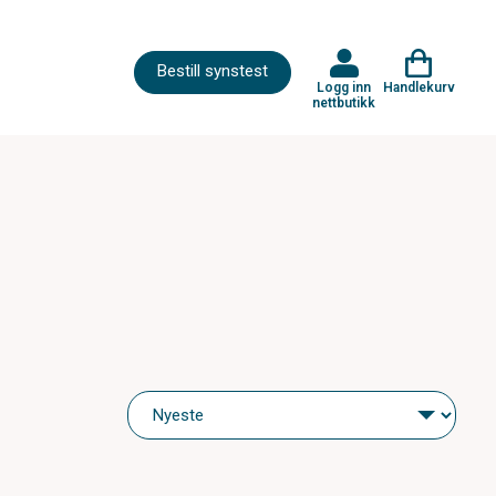
Bestill synstest
Logg inn
Handlekurv
nettbutikk