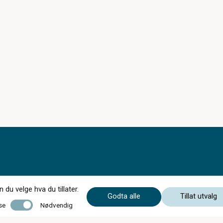
du velge hva du tillater.
Godta alle
Tillat utvalg
Åpningstider i Juli 2026:
Nødvendig
se
Nødvendig
Mandag - fredag: 09-16.30