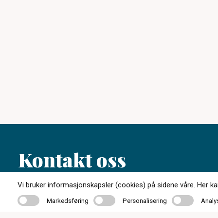
Kontakt oss
Vi bruker informasjonskapsler (cookies) på sidene våre. Her kan 
35 01 87 30
Markedsføring
Personalisering
Analyse
Markedsføring
Personalisering
Analy