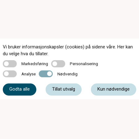
Vi bruker informasjonskapsler (cookies) på sidene våre. Her kan
du velge hva du tillater.
Kontakt oss
Markedsføring
Personalisering
Markedsføring
Personalisering
Analyse
Nødvendig
Analyse
Nødvendig
35 01 87 30
Godta alle
Tillat utvalg
Kun nødvendige