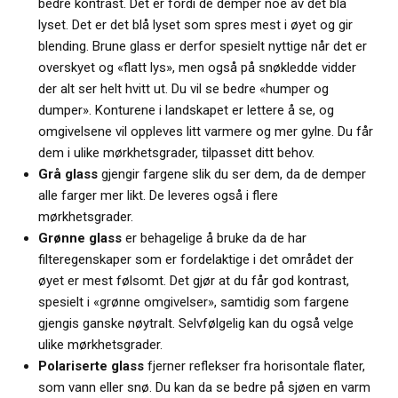
bedre kontrast. Det er fordi de demper noe av det blå
lyset. Det er det blå lyset som spres mest i øyet og gir
blending. Brune glass er derfor spesielt nyttige når det er
overskyet og «flatt lys», men også på snøkledde vidder
der alt ser helt hvitt ut. Du vil se bedre «humper og
dumper». Konturene i landskapet er lettere å se, og
omgivelsene vil oppleves litt varmere og mer gylne. Du får
dem i ulike mørkhetsgrader, tilpasset ditt behov.
Grå glass
gjengir fargene slik du ser dem, da de demper
alle farger mer likt. De leveres også i flere
mørkhetsgrader.
Grønne glass
er behagelige å bruke da de har
filteregenskaper som er fordelaktige i det området der
øyet er mest følsomt. Det gjør at du får god kontrast,
spesielt i «grønne omgivelser», samtidig som fargene
gjengis ganske nøytralt. Selvfølgelig kan du også velge
ulike mørkhetsgrader.
Polariserte glass
fjerner reflekser fra horisontale flater,
som vann eller snø. Du kan da se bedre på sjøen en varm