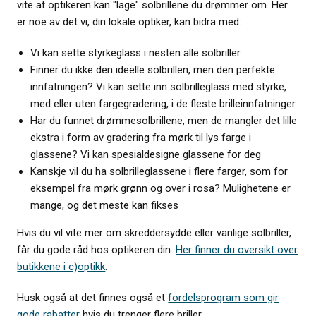
vite at optikeren kan "lage" solbrillene du drømmer om. Her
er noe av det vi, din lokale optiker, kan bidra med:
Vi kan sette styrkeglass i nesten alle solbriller
Finner du ikke den ideelle solbrillen, men den perfekte
innfatningen? Vi kan sette inn solbrilleglass med styrke,
med eller uten fargegradering, i de fleste brilleinnfatninger
Har du funnet drømmesolbrillene, men de mangler det lille
ekstra i form av gradering fra mørk til lys farge i
glassene? Vi kan spesialdesigne glassene for deg
Kanskje vil du ha solbrilleglassene i flere farger, som for
eksempel fra mørk grønn og over i rosa? Mulighetene er
mange, og det meste kan fikses
Hvis du vil vite mer om skreddersydde eller vanlige solbriller,
får du gode råd hos optikeren din.
Her finner du oversikt over
butikkene i c)optikk
.
Husk også at det finnes også et
fordelsprogram som gir
gode rabatter
hvis du trenger flere briller.