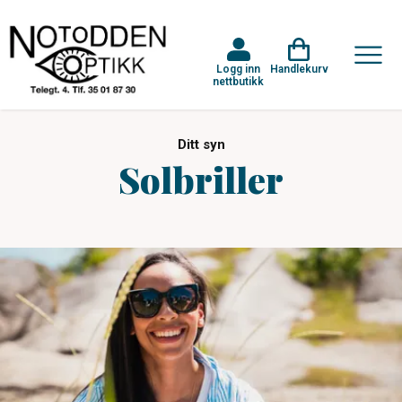
Logg inn
Handlekurv
nettbutikk
Ditt syn
Solbriller