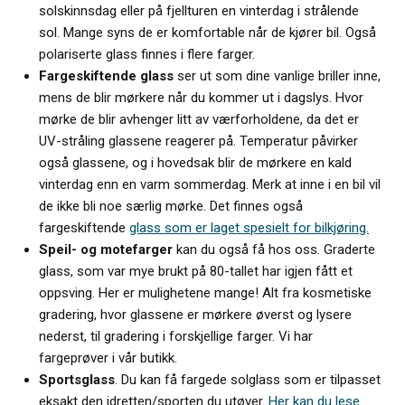
solskinnsdag eller på fjellturen en vinterdag i strålende
sol. Mange syns de er komfortable når de kjører bil. Også
polariserte glass finnes i flere farger.
Fargeskiftende glass
ser ut som dine vanlige briller inne,
mens de blir mørkere når du kommer ut i dagslys. Hvor
mørke de blir avhenger litt av værforholdene, da det er
UV-stråling glassene reagerer på. Temperatur påvirker
også glassene, og i hovedsak blir de mørkere en kald
vinterdag enn en varm sommerdag. Merk at inne i en bil vil
de ikke bli noe særlig mørke. Det finnes også
fargeskiftende
glass som er laget spesielt for bilkjøring.
Speil- og motefarger
kan du også få hos oss. Graderte
glass, som var mye brukt på 80-tallet har igjen fått et
oppsving. Her er mulighetene mange! Alt fra kosmetiske
gradering, hvor glassene er mørkere øverst og lysere
nederst, til gradering i forskjellige farger. Vi har
fargeprøver i vår butikk.
Sportsglass
. Du kan få fargede solglass som er tilpasset
eksakt den idretten/sporten du utøver.
Her kan du lese