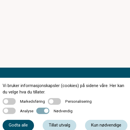
Kontakt oss
Vi bruker informasjonskapsler (cookies) på sidene våre. Her kan
du velge hva du tillater.
Markedsføring
Personalisering
Markedsføring
Personalisering
Analyse
Nødvendig
35 01 87 30
Analyse
Nødvendig
Godta alle
Tillat utvalg
Kun nødvendige