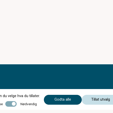
du velge hva du tillater.
Godta alle
Tillat utvalg
Åpningstider i Juli 2026:
Nødvendig
se
Nødvendig
Mandag - fredag: 09-16.30