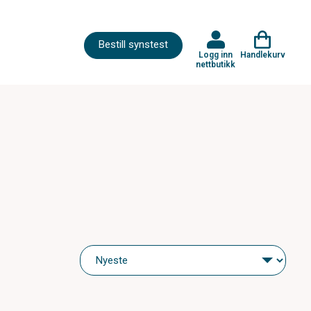
Bestill synstest
Logg inn
Handlekurv
nettbutikk