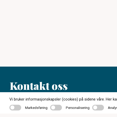
Kontakt oss
Vi bruker informasjonskapsler (cookies) på sidene våre. Her kan 
35 01 87 30
Markedsføring
Personalisering
Analyse
Markedsføring
Personalisering
Analy