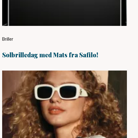
Briller
Solbrilledag med Mats fra Safilo!