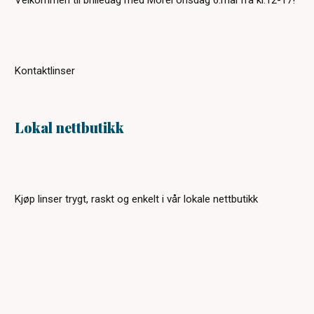
Velkommen til brilledag med Morel onsdag 6.mai fra kl.12-17!
Kontaktlinser
Lokal nettbutikk
Kjøp linser trygt, raskt og enkelt i vår lokale nettbutikk