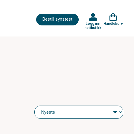
Bestill synstest
Logg inn
Handlekurv
nettbutikk