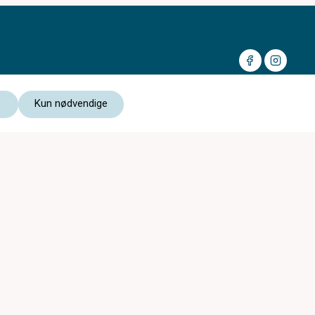
Kun nødvendige
Medlem av:
Les vår personvernerklæring
Kjøpsvilkår nettbutikk
Notodden Optikk er med i
c)optikk