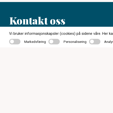
Kontakt oss
Vi bruker informasjonskapsler (cookies) på sidene våre. Her kan 
35 01 87 30
Markedsføring
Personalisering
Analyse
Markedsføring
Personalisering
Analy
post@notodden-optikk.no
Telegt. 4, 3674 Notodden