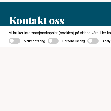
Kontakt oss
Vi bruker informasjonskapsler (cookies) på sidene våre. Her kan 
35 01 87 30
Markedsføring
Personalisering
Analyse
Markedsføring
Personalisering
Analy
post@notodden-optikk.no
Telegt. 4, 3674 Notodden