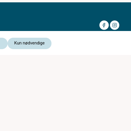
Kun nødvendige
Medlem av:
Les vår personvernerklæring
Kjøpsvilkår nettbutikk
Notodden Optikk er med i
c)optikk