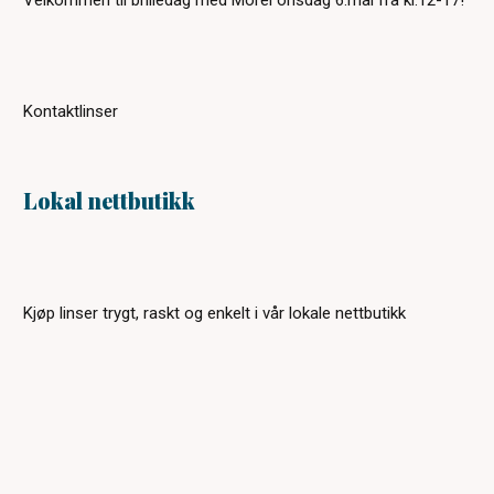
Velkommen til brilledag med Morel onsdag 6.mai fra kl.12-17!
Kontaktlinser
Lokal nettbutikk
Kjøp linser trygt, raskt og enkelt i vår lokale nettbutikk