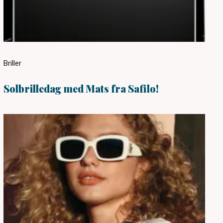
Briller
Solbrilledag med Mats fra Safilo!