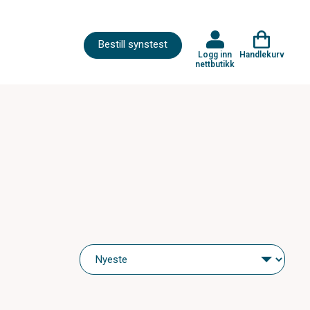
Bestill synstest
Logg inn
Handlekurv
nettbutikk